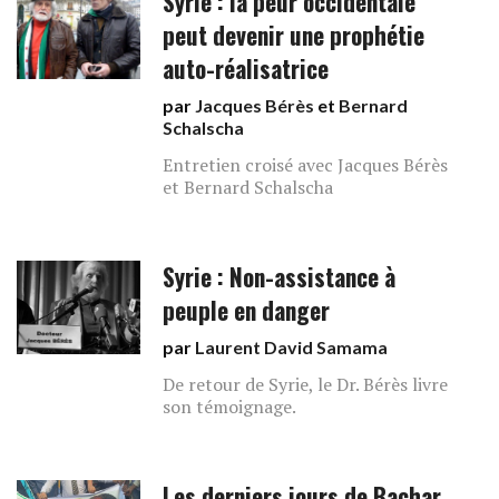
Syrie : la peur occidentale
peut devenir une prophétie
auto-réalisatrice
par
Jacques Bérès
et
Bernard
Schalscha
Entretien croisé avec Jacques Bérès
et Bernard Schalscha
Syrie : Non-assistance à
peuple en danger
par
Laurent David Samama
De retour de Syrie, le Dr. Bérès livre
son témoignage.
Les derniers jours de Bachar