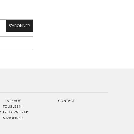
S'ABONNER
LA REVUE
CONTACT
TOUS LES N°
OTRE DERNIER N°
S’ABONNER