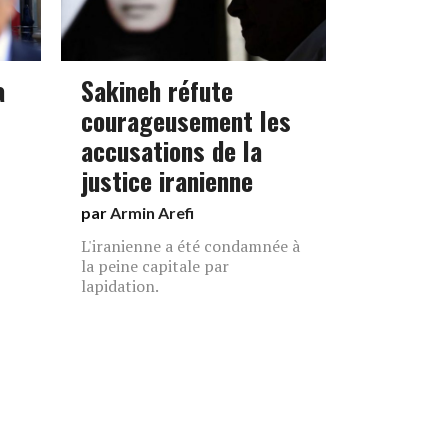
a
Sakineh réfute
courageusement les
accusations de la
justice iranienne
par
Armin Arefi
L'iranienne a été condamnée à
la peine capitale par
lapidation.