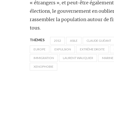
« étrangers », et peut-être également
élections, le gouvernement en oublier
rassembler la population autour de f
tous.
THÈMES
2012
ASILE
CLAUDE GUÉANT
EUROPE
EXPULSION
EXTRÊME DROITE
IMMIGRATION
LAURENT WAUQUIER
MARINE 
XENOPHOBIE