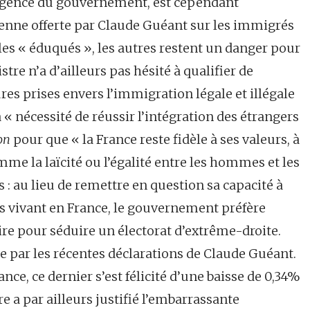
dulgence du gouvernement, est cependant
nne offerte par Claude Guéant sur les immigrés
r les « éduqués », les autres restent un danger pour
stre n’a d’ailleurs pas hésité à qualifier de
es prises envers l’immigration légale et illégale
a « nécessité de réussir l’intégration des étrangers
on
pour que « la France reste fidèle à ses valeurs, à
me la laïcité ou l’égalité entre les hommes et les
: au lieu de remettre en question sa capacité à
s vivant en France, le gouvernement préfère
ire pour séduire un électorat d’extrême-droite.
ée par les récentes déclarations de Claude Guéant.
ance, ce dernier s’est félicité d’une baisse de 0,34%
re a par ailleurs justifié l’embarrassante