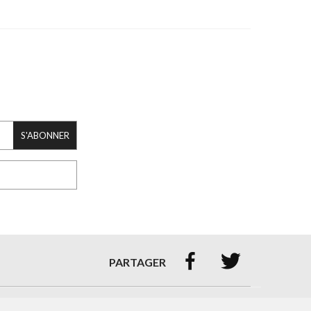
S'ABONNER


PARTAGER