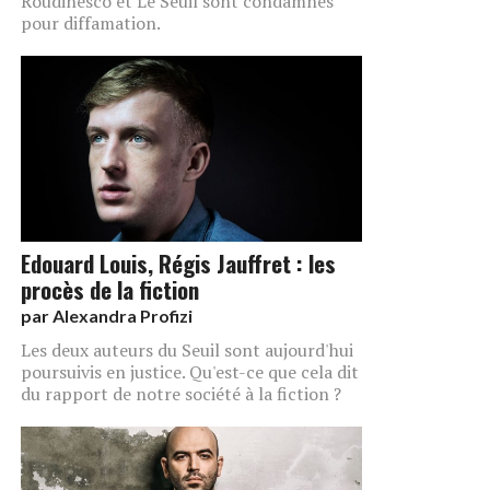
Roudinesco et Le Seuil sont condamnés
pour diffamation.
Edouard Louis, Régis Jauffret : les
procès de la fiction
par
Alexandra Profizi
Les deux auteurs du Seuil sont aujourd'hui
poursuivis en justice. Qu'est-ce que cela dit
du rapport de notre société à la fiction ?