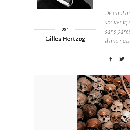
De quoi u
souvenir, 
par
sans parei
Gilles Hertzog
d’une nati

