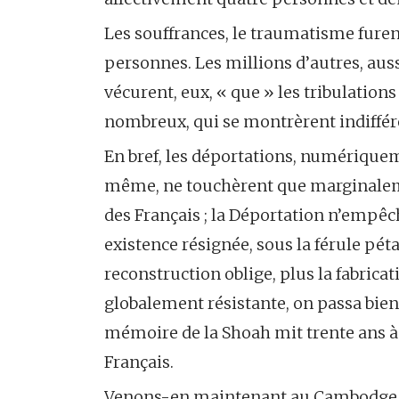
Les souffrances, le traumatisme fure
personnes. Les millions d’autres, auss
vécurent, eux, « que » les tribulations
nombreux, qui se montrèrent indiffére
En bref, les déportations, numérique
même, ne touchèrent que marginaleme
des Français ; la Déportation n’empêc
existence résignée, sous la férule pétai
reconstruction oblige, plus la fabri
globalement résistante, on passa bient
mémoire de la Shoah mit trente ans à s
Français.
Venons-en maintenant au Cambodge : E