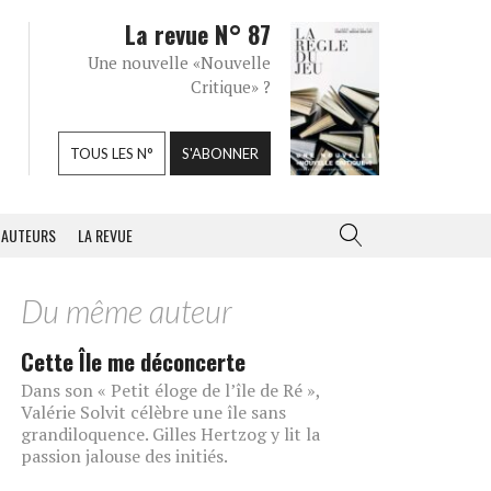
La revue N° 87
Une nouvelle «Nouvelle
Critique» ?
TOUS LES N°
S'ABONNER
AUTEURS
LA REVUE
Du même auteur
Cette Île me déconcerte
Dans son « Petit éloge de l’île de Ré »,
Valérie Solvit célèbre une île sans
grandiloquence. Gilles Hertzog y lit la
passion jalouse des initiés.