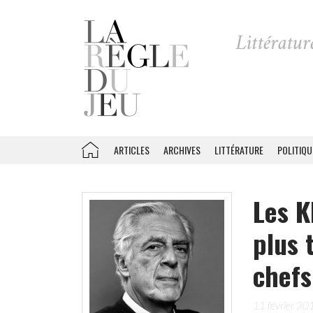
ARTICLES
ARCHIVES
LITTÉRATURE
POLITIQU
Les K
plus 
chef
11 février 20