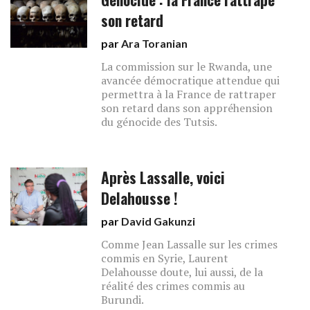
son retard
par
Ara Toranian
La commission sur le Rwanda, une
avancée démocratique attendue qui
permettra à la France de rattraper
son retard dans son appréhension
du génocide des Tutsis.
Après Lassalle, voici
Delahousse !
par
David Gakunzi
Comme Jean Lassalle sur les crimes
commis en Syrie, Laurent
Delahousse doute, lui aussi, de la
réalité des crimes commis au
Burundi.