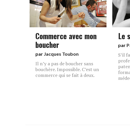
Commerce avec mon
Le 
boucher
par
P
par
Jacques Toubon
S’il f
profe
Il n’y a pas de boucher sans
paten
bouchère. Impossible. C’est un
forma
commerce qui se fait à deux.
médec