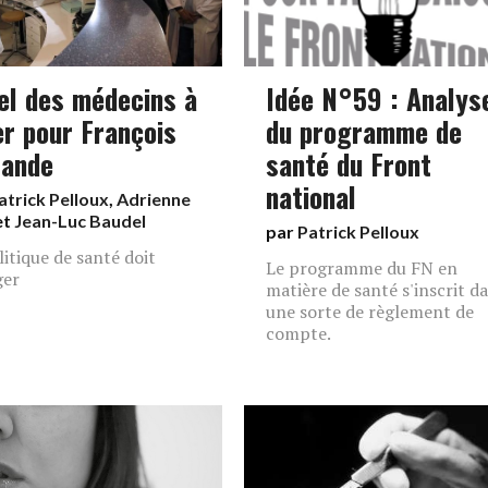
el des médecins à
Idée N°59 : Analys
er pour François
du programme de
lande
santé du Front
national
atrick Pelloux
,
Adrienne
et
Jean-Luc Baudel
par
Patrick Pelloux
litique de santé doit
Le programme du FN en
ger
matière de santé s'inscrit d
une sorte de règlement de
compte.