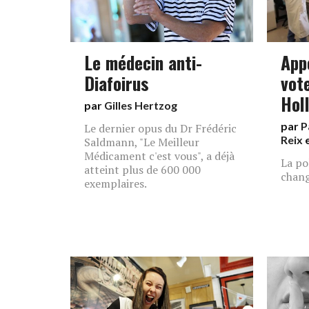
Le médecin anti-
App
Diafoirus
vot
Hol
par
Gilles Hertzog
par
P
Le dernier opus du Dr Frédéric
Reix
Saldmann, "Le Meilleur
Médicament c'est vous", a déjà
La po
atteint plus de 600 000
chan
exemplaires.