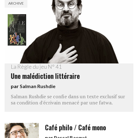
ARCHIVE
La Règle du jeu N° 41
Une malédiction littéraire
par
Salman Rushdie
Salman Rushdie se confie dans un texte exclusif sur
sa condition d'écrivain menacé par une fatwa.
Café philo / Café mono
par
Pascal Bacqué