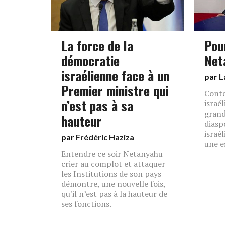
La force de la
Pou
démocratie
Net
israélienne face à un
par
L
Premier ministre qui
Conte
n’est pas à sa
israél
grand
hauteur
diasp
israé
par
Frédéric Haziza
une e
Entendre ce soir Netanyahu
crier au complot et attaquer
les Institutions de son pays
démontre, une nouvelle fois,
qu'il n’est pas à la hauteur de
ses fonctions.