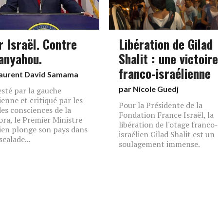
r Israël. Contre
Libération de Gilad
anyahou.
Shalit : une victoire
franco-israélienne
aurent David Samama
par
Nicole Guedj
sté par la gauche
ienne et critiqué par les
Pour la Présidente de la
es consciences de la
Fondation France Israël, la
ora, le Premier Ministre
libération de l'otage franco-
lien plonge son pays dans
israélien Gilad Shalit est un
scalade...
soulagement immense.