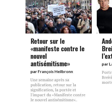
Retour sur le
And
«manifeste contre le
Brei
nouvel
l’e
antisémitisme»
par L
par
François Heilbronn
Portr
Breiv
Une semaine après sa
morts
publication, retour sur la
signification, la portée et
l'impact du «Manifeste contre
le nouvel antisémitisme».