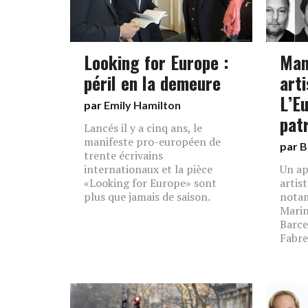
Looking for Europe :
Man
péril en la demeure
arti
L’E
par
Emily Hamilton
pat
Lancés il y a cinq ans, le
manifeste pro-européen de
par
B
trente écrivains
internationaux et la pièce
Un ap
«Looking for Europe» sont
artis
plus que jamais de saison.
nota
Marin
Barce
Fabre