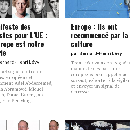
ifeste des
Europe : Ils ont
stes pour L’UE :
recommencé par la
urope est notre
culture
rie
par
Bernard-Henri Lévy
ernard-Henri Lévy
Trente écrivains ont signé 
manifeste des patriotes
pel signé par trente
européens pour appeler au
tes européens et
sursaut, exhorter à la vigila
mment Adel Abdessemed,
et envoyer un signal de
a Abramović, Miquel
détresse.
ló, Daniel Buren, Jan
, Yan Pei-Ming...