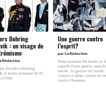
ers Behring
Une guerre contre
vik : un visage de
l’esprit?
xtrémisme
par La Rédaction
a Rédaction
Nous sommes les jouets et l
captifs d'une guerre, sans le
ait d’Anders Behring
savoir ; la guerre est totale,
ik, le tueur présumé de 93
contre ce désir, contre la vie
 à Oslo.
contre l'homme.