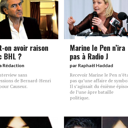
t-on avoir raison
Marine le Pen n’ira
c BHL ?
pas à Radio J
a Rédaction
par
Raphaël Haddad
nterview sans
Recevoir Marine le Pen n’éta
ssions de Bernard-Henri
pas qu’une affaire de symbol
pour Causeur.
Il s’agissait du énième épiso
de l’une âpre bataille
politique.