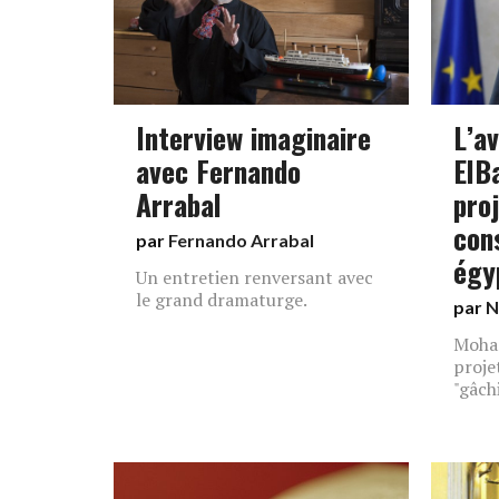
Interview imaginaire
L’a
avec Fernando
ElB
Arrabal
pro
con
par
Fernando Arrabal
égy
Un entretien renversant avec
le grand dramaturge.
par
N
Moham
proje
"gâch