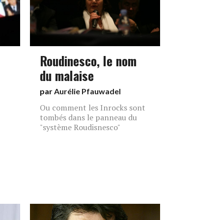
Roudinesco, le nom
du malaise
par
Aurélie Pfauwadel
Ou comment les Inrocks sont
tombés dans le panneau du
"système Roudisnesco"