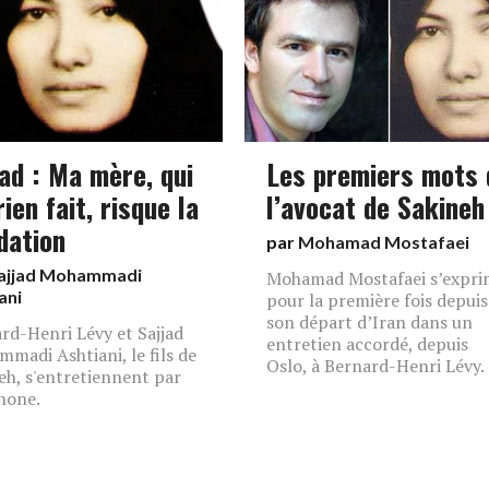
jad : Ma mère, qui
Les premiers mots 
rien fait, risque la
l’avocat de Sakineh
dation
par
Mohamad Mostafaei
ajjad Mohammadi
Mohamad Mostafaei s’expri
ani
pour la première fois depuis
son départ d’Iran dans un
rd-Henri Lévy et Sajjad
entretien accordé, depuis
madi Ashtiani, le fils de
Oslo, à Bernard-Henri Lévy.
eh, s'entretiennent par
hone.