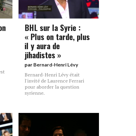
on
BHL sur la Syrie :
« Plus on tarde, plus
il y aura de
jihadistes »
par
Bernard-Henri Lévy
est
Bernard-Henri Lévy était
l'invité de Laurence Ferrari
pour aborder la question
syrienne.