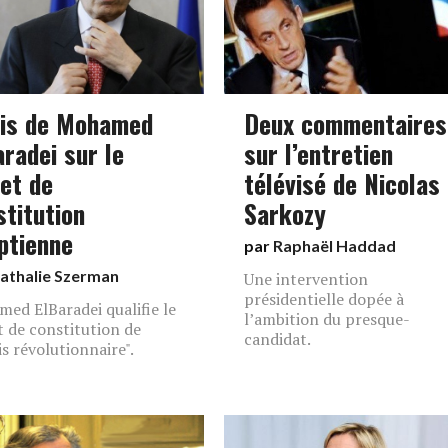
vis de Mohamed
Deux commentaires
aradei sur le
sur l’entretien
jet de
télévisé de Nicolas
stitution
Sarkozy
ptienne
par
Raphaël Haddad
athalie Szerman
Une intervention
présidentielle dopée à
ed ElBaradei qualifie le
l’ambition du presque-
t de constitution de
candidat.
is révolutionnaire".