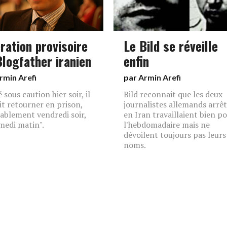
ration provisoire
Le Bild se réveille
Blogfather iranien
enfin
rmin Arefi
par
Armin Arefi
 sous caution hier soir, il
Bild reconnait que les deux
it retourner en prison,
journalistes allemands arrê
ablement vendredi soir,
en Iran travaillaient bien p
medi matin".
l'hebdomadaire mais ne
dévoilent toujours pas leurs
noms.