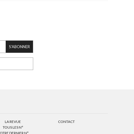
S'ABONNER
LA REVUE
CONTACT
TOUS LES N°
OTRE DERNIER N°