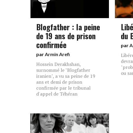
Blogfather : la peine
Libé
de 19 ans de prison
du 
confirmée
par
A
par
Armin Arefi
Libéré
devra
Hossein Derakhshan,
"prob
surnommé le "Blogfather
ou sa
iranien", a vu sa peine de 19
ans et demi de prison
confirmée par le tribunal
d'appel de Téhéran