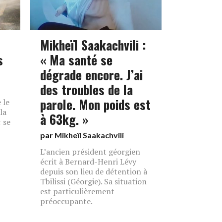
Mikheïl Saakachvili :
s
« Ma santé se
dégrade encore. J’ai
des troubles de la
parole. Mon poids est
 le
la
à 63kg. »
 se
par
Mikheïl Saakachvili
L’ancien président géorgien
écrit à Bernard-Henri Lévy
depuis son lieu de détention à
Tbilissi (Géorgie). Sa situation
est particulièrement
préoccupante.