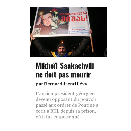
Mikheïl Saakachvili
ne doit pas mourir
par
Bernard-Henri Lévy
L’ancien président géorgien
devenu opposant du pouvoir
passé aux ordres de Poutine a
écrit à BHL depuis sa prison,
où il fut empoisonné.