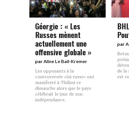
Géorgie : « Les
BHL
Russes mènent
Pou
actuellement une
par
A
offensive globale »
Retour
prési
par
Aline Le Bail-Kremer
déten
Les opposants à la
de la
controversée «loi russe» ont
est v
manifesté à Tbilissi ce
dimanche alors que le pays
célébrait le jour de son
indépendance.