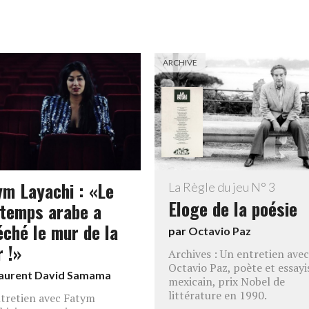
ARCHIVE
ym Layachi : «Le
La Règle du jeu N° 3
Eloge de la poésie
ntemps arabe a
éché le mur de la
par
Octavio Paz
r !»
Archives : Un entretien avec
Octavio Paz, poète et essayi
aurent David Samama
mexicain, prix Nobel de
littérature en 1990.
tretien avec Fatym