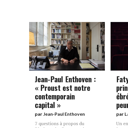
Jean-Paul Enthoven :
Fat
« Proust est notre
pri
contemporain
ébr
capital »
peu
par
Jean-Paul Enthoven
par
L
7 questions à propos du
Un en