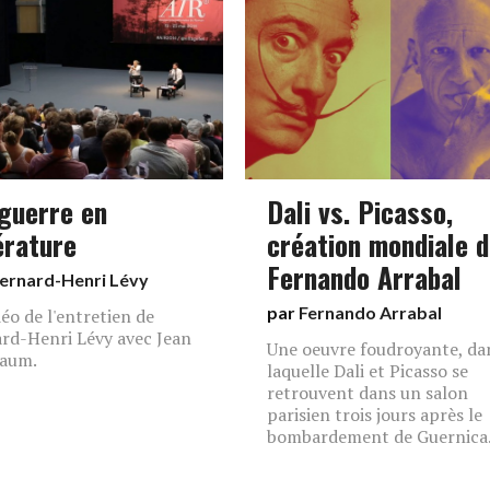
guerre en
Dali vs. Picasso,
érature
création mondiale 
Fernando Arrabal
ernard-Henri Lévy
par
Fernando Arrabal
déo de l'entretien de
rd-Henri Lévy avec Jean
Une oeuvre foudroyante, da
baum.
laquelle Dali et Picasso se
retrouvent dans un salon
parisien trois jours après le
bombardement de Guernica