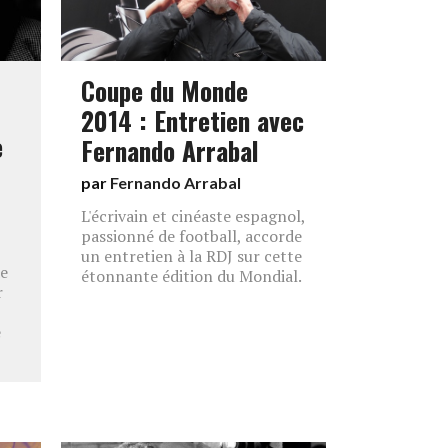
Coupe du Monde
2014 : Entretien avec
e
Fernando Arrabal
par
Fernando Arrabal
L'écrivain et cinéaste espagnol,
passionné de football, accorde
un entretien à la RDJ sur cette
de
étonnante édition du Mondial.
r
e