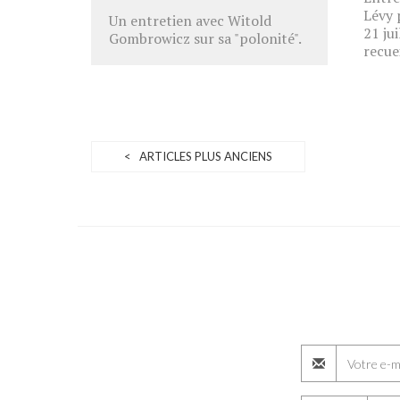
Lévy 
Un entretien avec Witold
21 ju
Gombrowicz sur sa "polonité".
recue
< ARTICLES PLUS ANCIENS