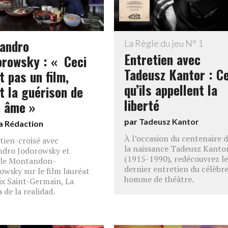
jandro
La Règle du jeu N° 1
Entretien avec
orowsky : « Ceci
Tadeusz Kantor : C
t pas un film,
qu’ils appellent la
t la guérison de
liberté
 âme »
par
Tadeusz Kantor
a Rédaction
À l’occasion du centenaire 
tien-croisé avec
la naissance Tadeusz Kanto
ndro Jodorowsky et
(1915-1990), redécouvrez le
ale Montandon-
dernier entretien du célèbr
owsky sur le film lauréat
homme de théâtre.
ix Saint-Germain, La
 de la realidad.