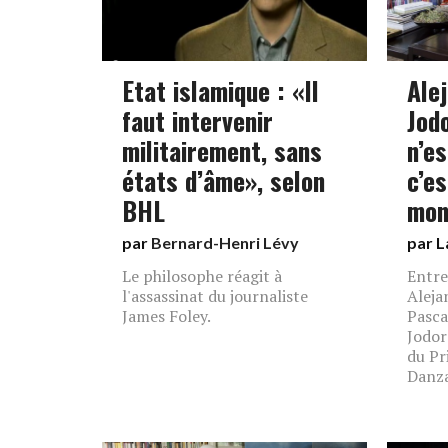
Etat islamique : «Il
Ale
faut intervenir
Jod
militairement, sans
n’es
états d’âme», selon
c’es
BHL
mon
par
Bernard-Henri Lévy
par L
Le philosophe réagit à
Entre
l'assassinat du journaliste
Aleja
James Foley.
Pasc
Jodor
du Pr
Danza