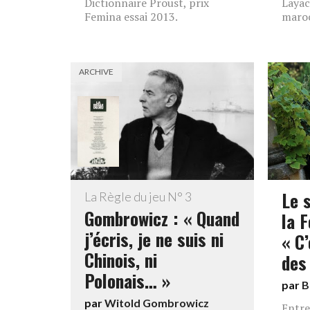
Dictionnaire Proust, prix
Layac
Femina essai 2013.
maroc
ARCHIVE
Le 
La Règle du jeu N° 3
Gombrowicz : « Quand
la 
j’écris, je ne suis ni
« C’
Chinois, ni
des
Polonais… »
par
B
par
Witold Gombrowicz
Entre