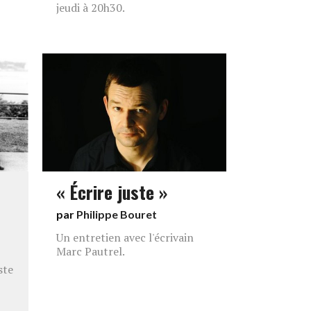
jeudi à 20h30.
« Écrire juste »
par
Philippe Bouret
Un entretien avec l'écrivain
Marc Pautrel.
ste