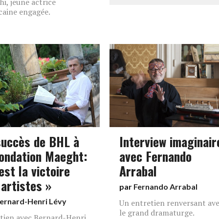
hi, jeune actrice
aine engagée.
succès de BHL à
Interview imaginair
Fondation Maeght:
avec Fernando
est la victoire
Arrabal
 artistes »
par
Fernando Arrabal
ernard-Henri Lévy
Un entretien renversant av
le grand dramaturge.
tien avec Bernard-Henri