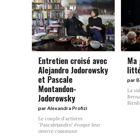
Entretien croisé avec
Ma 
Alejandro Jodorowsky
litt
et Pascale
par
B
Montandon-
La vi
Jodorowsky
Berna
Birn
par
Alexandra Profizi
Le couple d'artistes
"Pascalejandro" évoque leur
oeuvre commune