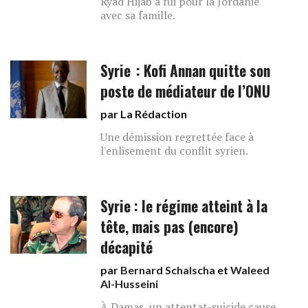
Ryad Hijab a fui pour la Jordanie
avec sa famille.
Syrie : Kofi Annan quitte son
poste de médiateur de l’ONU
par La Rédaction
Une démission regrettée face à
l'enlisement du conflit syrien.
Syrie : le régime atteint à la
tête, mais pas (encore)
décapité
par
Bernard Schalscha
et
Waleed
Al-Husseini
À Damas, un attentat-suicide cause