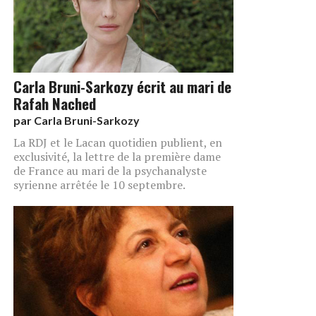
Carla Bruni-Sarkozy écrit au mari de
Rafah Nached
par
Carla Bruni-Sarkozy
La RDJ et le Lacan quotidien publient, en
exclusivité, la lettre de la première dame
de France au mari de la psychanalyste
syrienne arrêtée le 10 septembre.