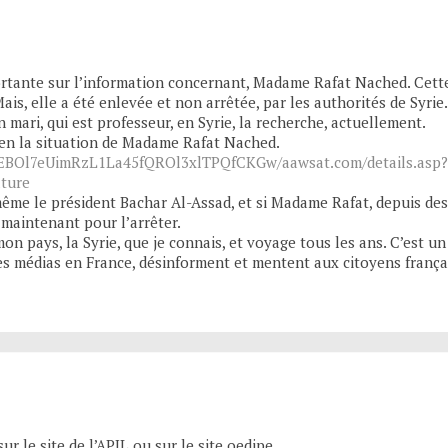
mportante sur l’information concernant, Madame Rafat Nached. Cett
ais, elle a été enlevée et non arrêtée, par les authorités de Syrie
mari, qui est professeur, en Syrie, la recherche, actuellement.
bien la situation de Madame Rafat Nached.
BOl7eUimRzL1La45fQROl3xlTPQfCKGw/aawsat.com/details.asp?
ture
même le président Bachar Al-Assad, et si Madame Rafat, depuis de
 maintenant pour l’arrêter.
 mon pays, la Syrie, que je connais, et voyage tous les ans. C’est u
 Les médias en France, désinforment et mentent aux citoyens frança
ur le site de l’APJL ou sur le site oedipe.