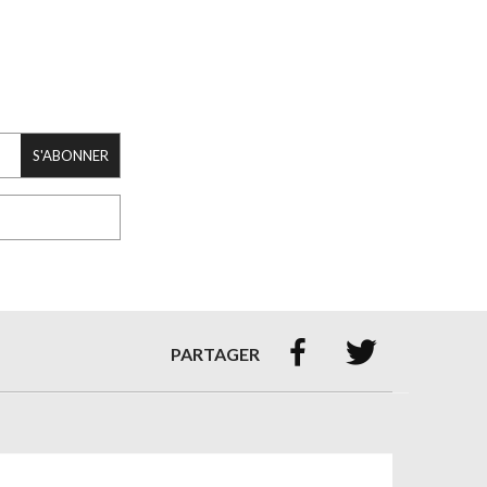
S'ABONNER


PARTAGER