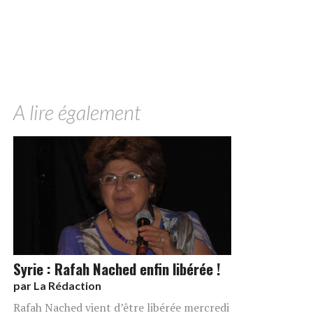
A lire également
Syrie : Rafah Nached enfin libérée !
par
La Rédaction
Rafah Nached vient d’être libérée mercredi