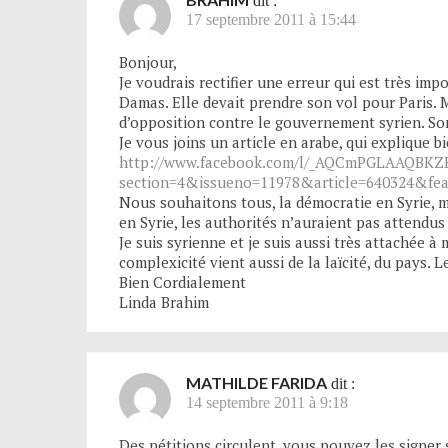
dit :
17 septembre 2011 à 15:44
Bonjour,
Je voudrais rectifier une erreur qui est très i
Damas. Elle devait prendre son vol pour Paris. M
d’opposition contre le gouvernement syrien. Son 
Je vous joins un article en arabe, qui explique 
http://www.facebook.com/l/_AQCmPGLAAQBKZE
section=4&issueno=11978&article=640324&fea
Nous souhaitons tous, la démocratie en Syrie, 
en Syrie, les authorités n’auraient pas attendus
Je suis syrienne et je suis aussi très attachée à
complexicité vient aussi de la laïcité, du pays.
Bien Cordialement
Linda Brahim
MATHILDE FARIDA
dit :
14 septembre 2011 à 9:18
Des pétitions circulent. vous pouvez les signer s