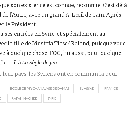
, que son existence est connue, reconnue. C’est déjà
d de l’Autre, avec un grand A. L’œil de Caïn. Après
r le Président.
u ses entrées en Syrie, et spécialement au
avec la fille de Mustafa Tlass? Roland, puisque vous
ve à quelque chose! FOG, lui aussi, peut quelque
fie-t-il à
La Règle du jeu
.
de leur pays, les Syriens ont en commun la peur
ECOLE DE PSYCHANALYSE DE DAMAS
EL ASSAD
FRANCE
E
RAFAH NACHED
SYRIE