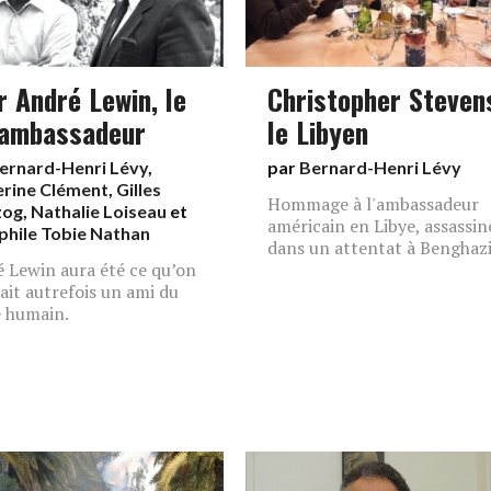
r André Lewin, le
Christopher Steven
 ambassadeur
le Libyen
ernard-Henri Lévy
,
par
Bernard-Henri Lévy
erine Clément
,
Gilles
Hommage à l'ambassadeur
zog
,
Nathalie Loiseau
et
américain en Libye, assassin
hile Tobie Nathan
dans un attentat à Benghazi
 Lewin aura été ce qu’on
ait autrefois un ami du
 humain.