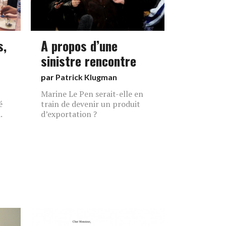
s,
A propos d’une
sinistre rencontre
par
Patrick Klugman
Marine Le Pen serait-elle en
é
train de devenir un produit
.
d’exportation ?