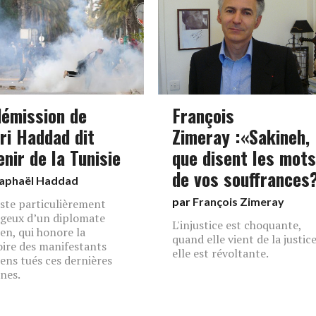
démission de
François
ri Haddad dit
Zimeray :«Sakineh,
enir de la Tunisie
que disent les mots
de vos souffrances
aphaël Haddad
par
François Zimeray
ste particulièrement
geux d’un diplomate
L'injustice est choquante,
ien, qui honore la
quand elle vient de la justic
re des manifestants
elle est révoltante.
iens tués ces dernières
nes.