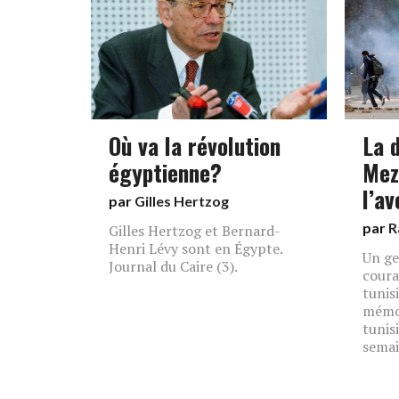
Où va la révolution
La 
égyptienne?
Mez
l’av
par
Gilles Hertzog
par
R
Gilles Hertzog et Bernard-
Henri Lévy sont en Égypte.
Un ge
Journal du Caire (3).
coura
tunis
mémoi
tunis
semai