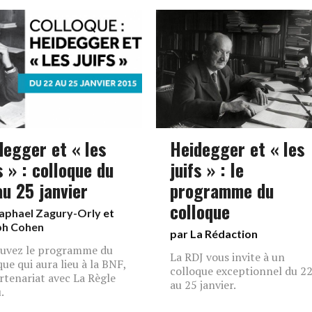
degger et « les
Heidegger et « les
s » : colloque du
juifs » : le
au 25 janvier
programme du
colloque
aphael Zagury-Orly
et
ph Cohen
par La Rédaction
uvez le programme du
La RDJ vous invite à un
que qui aura lieu à la BNF,
colloque exceptionnel du 2
rtenariat avec La Règle
au 25 janvier.
.