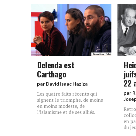
Delenda est
Hei
Carthago
juif
22 
par
David Isaac Haziza
par
R
Les quatre faits récents qui
Jose
signent le triomphe, de moins
en moins modeste, de
Retro
l’islamisme et de ses alliés.
collo
en pa
du jeu