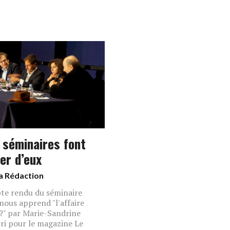
 séminaires font
er d’eux
a Rédaction
e rendu du séminaire
nous apprend "l'affaire
?" par Marie-Sandrine
ri pour le magazine Le