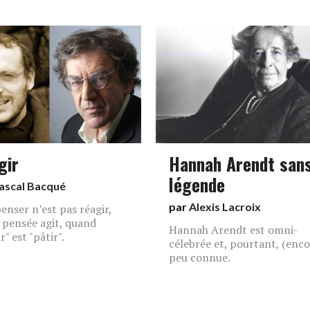
gir
Hannah Arendt san
légende
ascal Bacqué
par
Alexis Lacroix
enser n’est pas réagir,
a pensée agit, quand
Hannah Arendt est omni-
r" est "pâtir".
célebrée et, pourtant, (enco
peu connue.