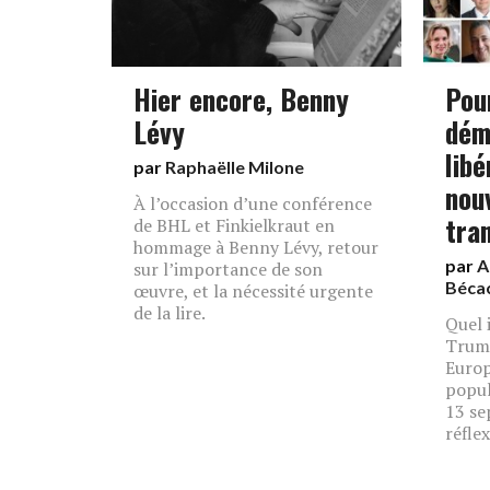
Hier encore, Benny
Pou
Lévy
dém
libé
par
Raphaëlle Milone
nouv
À l’occasion d’une conférence
tra
de BHL et Finkielkraut en
hommage à Benny Lévy, retour
par
A
sur l’importance de son
Béca
œuvre, et la nécessité urgente
de la lire.
Quel 
Trump
Europ
popul
13 se
réfle