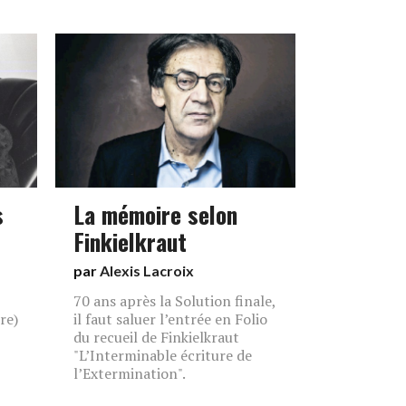
s
La mémoire selon
Finkielkraut
par
Alexis Lacroix
70 ans après la Solution finale,
re)
il faut saluer l’entrée en Folio
du recueil de Finkielkraut
"L’Interminable écriture de
l’Extermination".