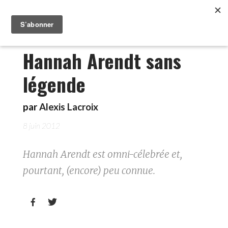
Hannah Arendt sans
légende
par
Alexis Lacroix
8 juin 2012
Hannah Arendt est omni-célebrée et,
pourtant, (encore) peu connue.

