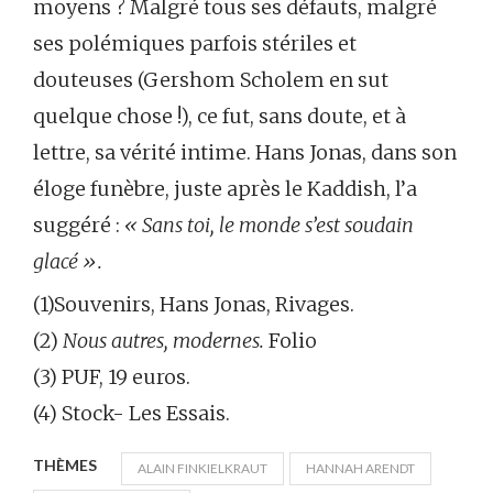
moyens ? Malgré tous ses défauts, malgré
ses polémiques parfois stériles et
douteuses (Gershom Scholem en sut
quelque chose !), ce fut, sans doute, et à
lettre, sa vérité intime. Hans Jonas, dans son
éloge funèbre, juste après le Kaddish, l’a
suggéré :
« Sans toi, le monde s’est soudain
glacé ».
(1)Souvenirs, Hans Jonas, Rivages.
(2)
Nous autres, modernes.
Folio
(3) PUF, 19 euros.
(4) Stock- Les Essais.
THÈMES
ALAIN FINKIELKRAUT
HANNAH ARENDT