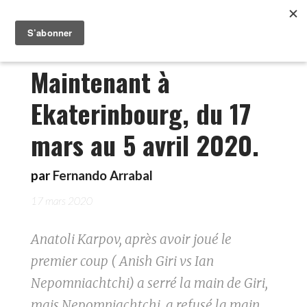
Maintenant à
Ekaterinbourg, du 17
mars au 5 avril 2020.
par
Fernando Arrabal
17 mars 2020
Anatoli Karpov, après avoir joué le
premier coup ( Anish Giri vs Ian
Nepomniachtchi) a serré la main de Giri,
mais Nepomniachtchi, a refusé la main