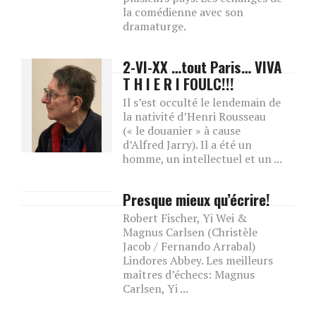
la comédienne avec son
dramaturge.
2-VI-XX …tout Paris… VIVA
T H I E R I FOULC!!!
Il s’est occulté le lendemain de
la nativité d’Henri Rousseau
(« le douanier » à cause
d’Alfred Jarry). Il a été un
homme, un intellectuel et un ...
Presque mieux qu’écrire!
Robert Fischer, Yi Wei &
Magnus Carlsen (Christèle
Jacob / Fernando Arrabal)
Lindores Abbey. Les meilleurs
maîtres d’échecs: Magnus
Carlsen, Yi ...