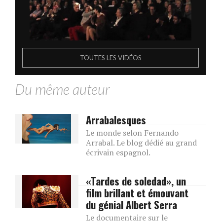
TOUTES LES VIDÉOS
Du même auteur
Arrabalesques
Le monde selon Fernando
Arrabal. Le blog dédié au grand
écrivain espagnol.
«Tardes de soledad», un
film brillant et émouvant
du génial Albert Serra
Le documentaire sur le