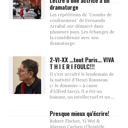
Lettre d’une actrice à un
dramaturge
Les répétitions de "Crumbs de
confinement" de Fernando
Arrabal ont démarré dans
plusieurs pays. Les échanges de
la comédienne avec son
dramaturge.
2-VI-XX …tout Paris… VIVA
T H I E R I FOULC!!!
Il s’est occulté le lendemain de
la nativité d’Henri Rousseau
(« le douanier » à cause
d’Alfred Jarry). Il a été un
homme, un intellectuel et un ...
Presque mieux qu’écrire!
Robert Fischer, Yi Wei &
Magnus Carlsen (Christèle