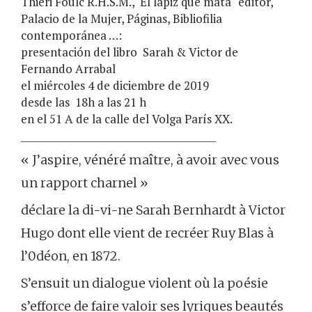
Thieri Foulc R.H.S.M., ‘El lápiz que mata´ editor,
Palacio de la Mujer, Páginas, Bibliofilia
contemporánea …:
presentación del libro Sarah & Victor de
Fernando Arrabal
el miércoles 4 de diciembre de 2019
desde las 18h a las 21 h
en el 51 A de la calle del Volga París XX.
________________________________________
« J’aspire, vénéré maître, à avoir avec vous
un rapport charnel »
déclare la di-vi-ne Sarah Bernhardt à Victor
Hugo dont elle vient de recréer Ruy Blas à
l’0déon, en 1872.
S’ensuit un dialogue violent où la poésie
s’efforce de faire valoir ses lyriques beautés