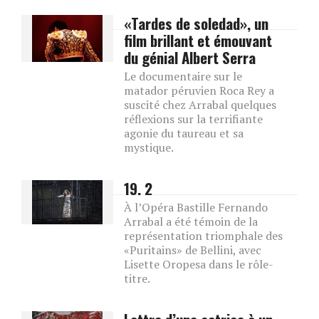
«Tardes de soledad», un
film brillant et émouvant
du génial Albert Serra
Le documentaire sur le
matador péruvien Roca Rey a
suscité chez Arrabal quelques
réflexions sur la terrifiante
agonie du taureau et sa
mystique.
19. 2
À l’Opéra Bastille Fernando
Arrabal a été témoin de la
représentation triomphale des
«Puritains» de Bellini, avec
Lisette Oropesa dans le rôle-
titre.