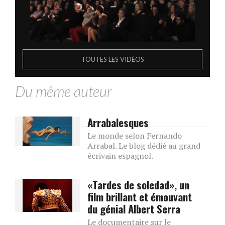
TOUTES LES VIDÉOS
Du même auteur
Arrabalesques
Le monde selon Fernando
Arrabal. Le blog dédié au grand
écrivain espagnol.
«Tardes de soledad», un
film brillant et émouvant
du génial Albert Serra
Le documentaire sur le