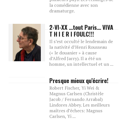
la comédienne avec son
dramaturge.
2-VI-XX …tout Paris… VIVA
T H I E R I FOULC!!!
Il s’est occulté le lendemain de
la nativité d’Henri Rousseau
(« le douanier » à cause
d’Alfred Jarry). Il a été un
homme, un intellectuel et un ...
Presque mieux qu’écrire!
Robert Fischer, Yi Wei &
Magnus Carlsen (Christèle
Jacob / Fernando Arrabal)
Lindores Abbey. Les meilleurs
maîtres d’échecs: Magnus
Carlsen, Yi ...