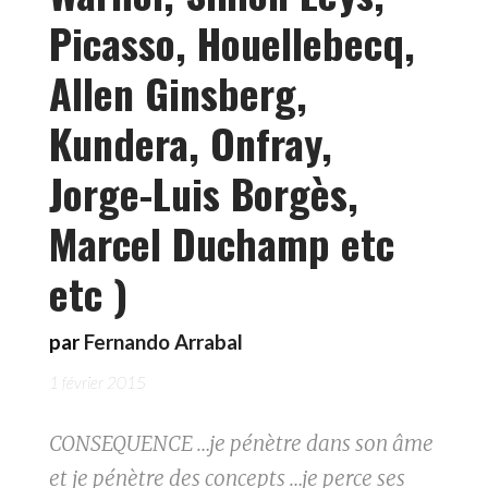
Picasso, Houellebecq,
Allen Ginsberg,
Kundera, Onfray,
Jorge-Luis Borgès,
Marcel Duchamp etc
etc )
par
Fernando Arrabal
1 février 2015
CONSEQUENCE …je pénètre dans son âme
et je pénètre des concepts …je perce ses