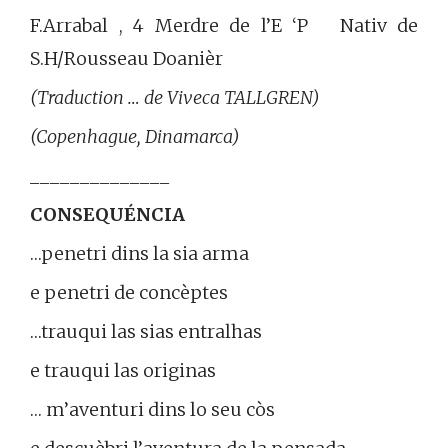
F.Arrabal , 4 Merdre de l’E ‘P Nativ de
S.H/Rousseau Doanièr
(Traduction … de Viveca TALLGREN)
(Copenhague, Dinamarca)
______________
CONSEQUÉNCIA
…penetri dins la sia arma
e penetri de concèptes
…trauqui las sias entralhas
e trauqui las originas
… m’aventuri dins lo seu còs