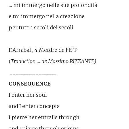
… mi immergo nelle sue profondità
e mi immergo nella creazione
per tutti i secoli dei secoli
F.Arrabal , 4 Merdre de l’E ‘P
(Traduction … de Massimo RIZZANTE)
________________
CONSEQUENCE
I enter her soul
and I enter concepts
I pierce her entrails through
and I pierce through origins