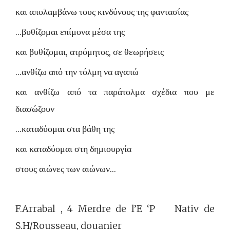
και απολαμβάνω τους κινδύνους της φαντασίας
…βυθίζομαι επίμονα μέσα της
και βυθίζομαι, ατρόμητος, σε θεωρήσεις
…ανθίζω από την τόλμη να αγαπώ
και ανθίζω από τα παράτολμα σχέδια που με
διασώζουν
…καταδύομαι στα βάθη της
και καταδύομαι στη δημιουργία
στους αιώνες των αιώνων…
F.Arrabal , 4 Merdre de l’E ‘P Nativ de
S.H/Rousseau, douanier