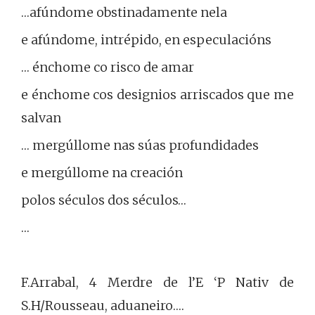
…afúndome obstinadamente nela
e afúndome, intrépido, en especulacións
… énchome co risco de amar
e énchome cos designios arriscados que me
salvan
… mergúllome nas súas profundidades
e mergúllome na creación
polos séculos dos séculos…
…
F.Arrabal, 4 Merdre de l’E ‘P Nativ de
S.H/Rousseau, aduaneiro.…