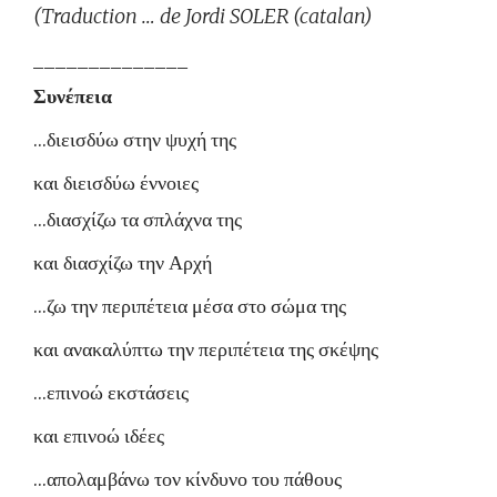
(Traduction … de Jordi SOLER (catalan)
______________
Συνέπεια
…διεισδύω στην ψυχή της
και διεισδύω έννοιες
…διασχίζω τα σπλάχνα της
και διασχίζω την Αρχή
…ζω την περιπέτεια μέσα στο σώμα της
και ανακαλύπτω την περιπέτεια της σκέψης
…επινοώ εκστάσεις
και επινοώ ιδέες
…απολαμβάνω τον κίνδυνο του πάθους