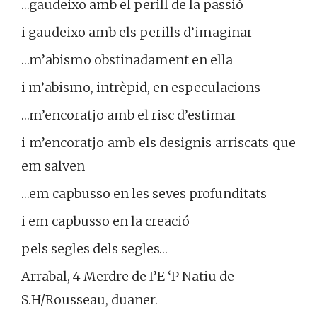
…gaudeixo amb el perill de la passió
i gaudeixo amb els perills d’imaginar
…m’abismo obstinadament en ella
i m’abismo, intrèpid, en especulacions
…m’encoratjo amb el risc d’estimar
i m’encoratjo amb els designis arriscats que
em salven
…em capbusso en les seves profunditats
i em capbusso en la creació
pels segles dels segles…
Arrabal, 4 Merdre de I’E ‘P Natiu de
S.H/Rousseau, duaner.