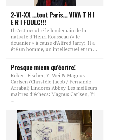
2-VI-XX …tout Paris… VIVA T H I
E R I FOULC!!!
Il s’est occulté le lendemain de la
nativité d’Henri Rousseau (« le
douanier » à cause d’Alfred Jarry). Il a
été un homme, un intellectuel et un ...
Presque mieux qu’écrire!
Robert Fischer, Yi Wei & Magnus
Carlsen (Christèle Jacob / Fernando
Arrabal) Lindores Abbey. Les meilleurs
maîtres d’échecs: Magnus Carlsen, Yi
...