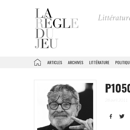
ARTICLES
ARCHIVES
LITTÉRATURE
POLITIQU
P105
28 avril 2011

