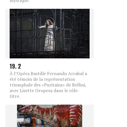
mystique.
19. 2
À l’Opéra Bastille Fernando Arrabal a
été témoin de la représentation
triomphale des «Puritains» de Bellini,
avec Lisette Oropesa dans le rôle-
titre.