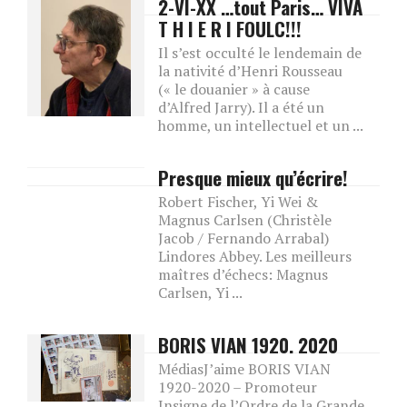
2-VI-XX …tout Paris… VIVA
T H I E R I FOULC!!!
Il s’est occulté le lendemain de
la nativité d’Henri Rousseau
(« le douanier » à cause
d’Alfred Jarry). Il a été un
homme, un intellectuel et un ...
Presque mieux qu’écrire!
Robert Fischer, Yi Wei &
Magnus Carlsen (Christèle
Jacob / Fernando Arrabal)
Lindores Abbey. Les meilleurs
maîtres d’échecs: Magnus
Carlsen, Yi ...
BORIS VIAN 1920. 2020
MédiasJ’aime BORIS VIAN
1920-2020 – Promoteur
Insigne de l’Ordre de la Grande