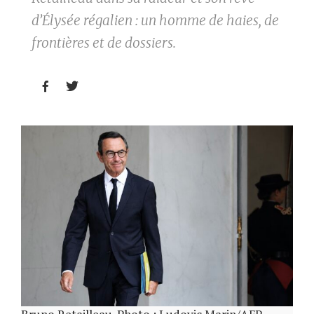
d’Élysée régalien : un homme de haies, de
frontières et de dossiers.

