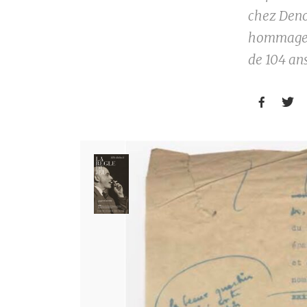
chez Deno
hommage à
de 104 ans

