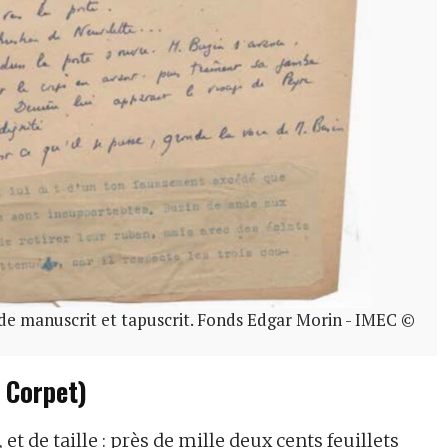
de manuscrit et tapuscrit. Fonds Edgar Morin - IMEC ©
 Corpet)
 et de taille : près de mille deux cents feuillets