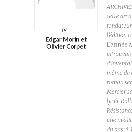
ARCHIVES.
cette arch
fondateur 
par
l’édition
Edgar Morin
et
L’année 
Olivier Corpet
introuvabl
d’inventai
même de c
roman sem
Mercier se
lycée Roll
Résistance
une médit
du passé. 