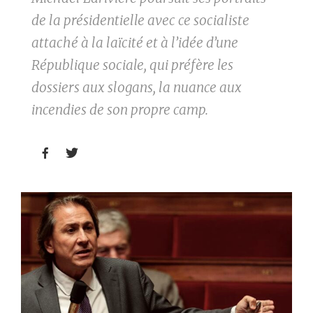
de la présidentielle avec ce socialiste
attaché à la laïcité et à l’idée d’une
République sociale, qui préfère les
dossiers aux slogans, la nuance aux
incendies de son propre camp.

