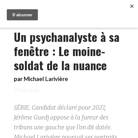
Un psychanalyste à sa
fenêtre : Le moine-
soldat de la nuance
par
Michael Larivière
27 mai 2026
SÉRIE. Candidat déclaré pour 2027,
Jérôme Guedj oppose à la fureur des
tribuns une gauche que l’on dit datée.
Michael Larivière poursuit ses portraits