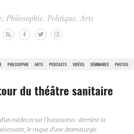
E
PHILOSOPHIE
ARTS
PODCASTS
VIDÉOS
SÉMINAIRES
PHOTOS
tour du théâtre sanitaire
d’un médecin sur l’hantavirus : derrière la
nécessaire, le risque d’une dramaturgie