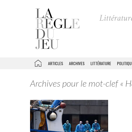
ARTICLES
ARCHIVES
LITTÉRATURE
POLITIQU
Archives pour le mot-clef « H