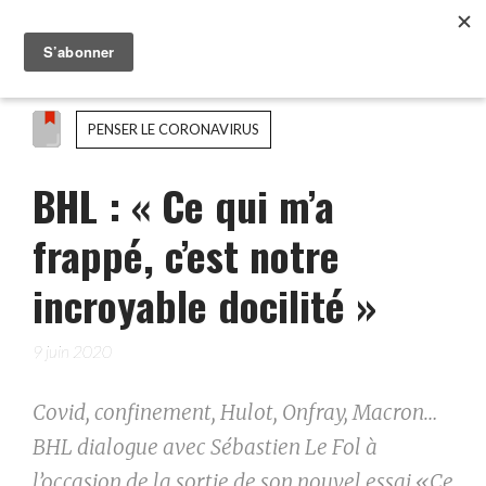
PENSER LE CORONAVIRUS
BHL : « Ce qui m’a
frappé, c’est notre
incroyable docilité »
9 juin 2020
Covid, confinement, Hulot, Onfray, Macron…
BHL dialogue avec Sébastien Le Fol à
l’occasion de la sortie de son nouvel essai «Ce