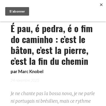
É pau, é pedra, é o fim
do caminho : c’est le
bâton, c’est la pierre,
c’est la fin du chemin
par
Marc Knobel
24 novembre 2025
Je ne chante pas la bossa nova, je ne parle
ni portugais ni brésilien, mais ce rythme