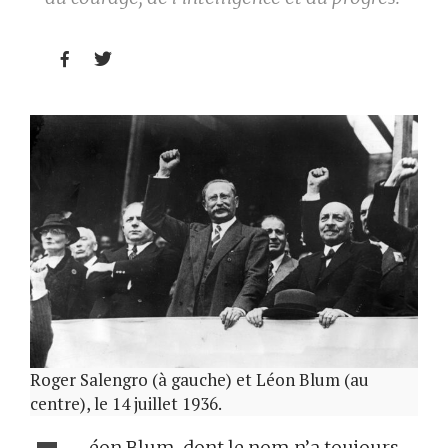


Roger Salengro (à gauche) et Léon Blum (au
centre), le 14 juillet 1936.
éon Blum, dont le nom n’a toujours