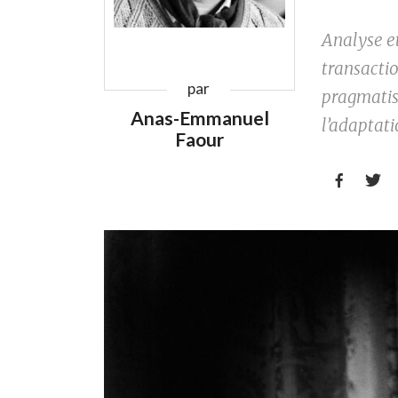
Analyse e
transacti
par
pragmatis
Anas-Emmanuel
l’adaptati
Faour

