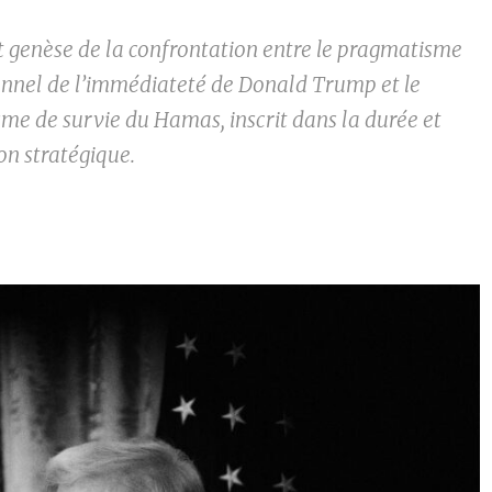
t genèse de la confrontation entre le pragmatisme
onnel de l’immédiateté de Donald Trump et le
me de survie du Hamas, inscrit dans la durée et
on stratégique.