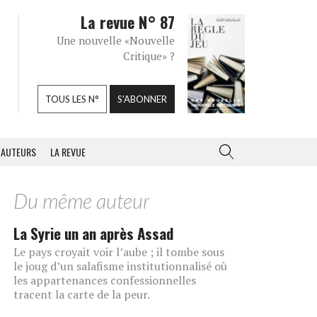
La revue N° 87
Une nouvelle «Nouvelle
Critique» ?
TOUS LES N°
S'ABONNER
AUTEURS
LA REVUE
Du même auteur
La Syrie un an après Assad
Le pays croyait voir l’aube ; il tombe sous
le joug d’un salafisme institutionnalisé où
les appartenances confessionnelles
tracent la carte de la peur.