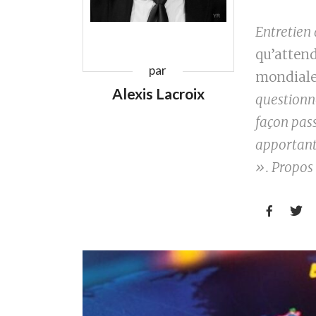
Entretien 
qu’attend
par
mondial
Alexis Lacroix
questionne
façon pass
apportant
». Propos 

