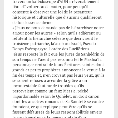
travers un kaléidoscope d’ADN irréversiblement
libre d’évoluer ou de muter, pour peu qu’il
consente à observer une loi de la pesanteur
historique et culturelle que d’aucuns qualifieront
de loi d’essence divine.
« Jésus ne nous demande pas de hiérarchiser notre
amour pour les autres » selon qu’ils adhèrent ou
réfutent la hiérarchie céleste que décrivirent le
troisième patriarche, Ia’acob ou Israël, Pseudo-
Denys l’Aéropagyte, l’ordre des Lucifériens…
Jésus respecte le fait que les juges du Sanhédrin de
son temps ne l’aient pas reconnu tel le Mashia’h,
personnage central de leurs Écritures saintes dont
grands et petits prophètes annoncent la venue à la
fin des temps et, n’en croyant pas leurs yeux, qu’ils
se soient refusés à accorder la grâce à un
incontestable fauteur de troubles qu’ils
percevaient comme un faux Messie, péché
impardonnable selon le Qohèlèt, un droit canon
dont les ancêtres romains de Sa Sainteté se contre-
foutaient, ce qui explique peut-être qu’ils se
fussent défaussés de leurs responsabilités envers
la condamnation à la peine capitale d’un