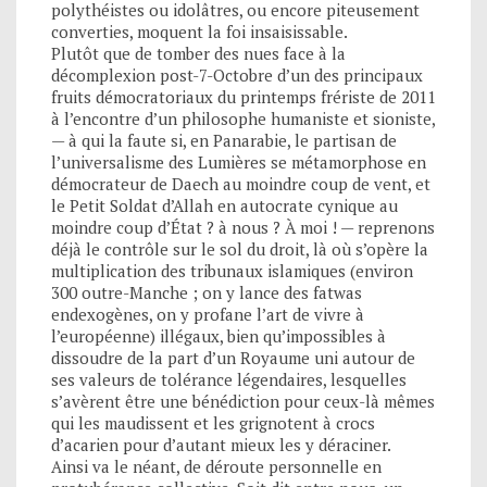
polythéistes ou idolâtres, ou encore piteusement
converties, moquent la foi insaisissable.
Plutôt que de tomber des nues face à la
décomplexion post-7-Octobre d’un des principaux
fruits démocratoriaux du printemps frériste de 2011
à l’encontre d’un philosophe humaniste et sioniste,
— à qui la faute si, en Panarabie, le partisan de
l’universalisme des Lumières se métamorphose en
démocrateur de Daech au moindre coup de vent, et
le Petit Soldat d’Allah en autocrate cynique au
moindre coup d’État ? à nous ? À moi ! — reprenons
déjà le contrôle sur le sol du droit, là où s’opère la
multiplication des tribunaux islamiques (environ
300 outre-Manche ; on y lance des fatwas
endexogènes, on y profane l’art de vivre à
l’européenne) illégaux, bien qu’impossibles à
dissoudre de la part d’un Royaume uni autour de
ses valeurs de tolérance légendaires, lesquelles
s’avèrent être une bénédiction pour ceux-là mêmes
qui les maudissent et les grignotent à crocs
d’acarien pour d’autant mieux les y déraciner.
Ainsi va le néant, de déroute personnelle en