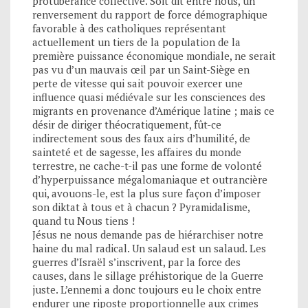
protubérance collective. Soit dit entre nous, un
renversement du rapport de force démographique
favorable à des catholiques représentant
actuellement un tiers de la population de la
première puissance économique mondiale, ne serait
pas vu d’un mauvais œil par un Saint-Siège en
perte de vitesse qui sait pouvoir exercer une
influence quasi médiévale sur les consciences des
migrants en provenance d’Amérique latine ; mais ce
désir de diriger théocratiquement, fût-ce
indirectement sous des faux airs d’humilité, de
sainteté et de sagesse, les affaires du monde
terrestre, ne cache-t-il pas une forme de volonté
d’hyperpuissance mégalomaniaque et outrancière
qui, avouons-le, est la plus sure façon d’imposer
son diktat à tous et à chacun ? Pyramidalisme,
quand tu Nous tiens !
Jésus ne nous demande pas de hiérarchiser notre
haine du mal radical. Un salaud est un salaud. Les
guerres d’Israël s’inscrivent, par la force des
causes, dans le sillage préhistorique de la Guerre
juste. L’ennemi a donc toujours eu le choix entre
endurer une riposte proportionnelle aux crimes