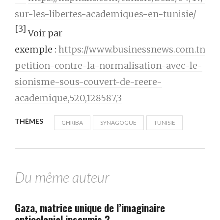
sur-les-libertes-academiques-en-tunisie/
[3]
Voir par
exemple :
https://www.businessnews.com.tn/u
petition-contre-la-normalisation-avec-le-
sionisme-sous-couvert-de-reere-
academique,520,128587,3
THÈMES
GHRIBA
SYNAGOGUE
TUNISIE
Du même auteur
Gaza, matrice unique de l’imaginaire
anticolonial insoumis ?