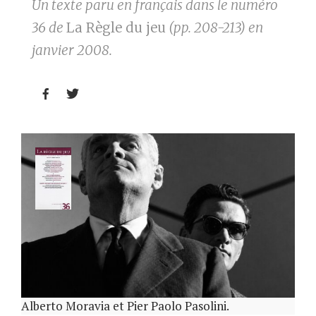
Un texte paru en français dans le numéro
36 de
La Règle du jeu
(pp. 208-213) en
janvier 2008.


Alberto Moravia et Pier Paolo Pasolini.