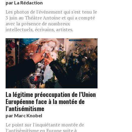
par
La Rédaction
Les photos de l'événement qui s'est tenu le
3 juin au Théâtre Antoine et qui a compté
avec la présence de nombreux
intellectuels, écrivains, artistes.
La légitime préoccupation de l’Union
Européenne face à la montée de
l’antisémitisme
par
Marc Knobel
Le point sur l'inquiétante montée de
l’antisémitisme en Europe suite à