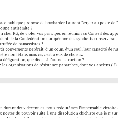
 Place publique propose de bombarder Laurent Berger au poste de 
roupe antisémite ?
 cher RG, de violer vos principes en réunion au Conseil des appa
ent de la Confédération européenne des syndicats conserverait sa
truffée de hamassistes ?
s convergents perdrait, d’un coup, d’un seul, leur capacité de nu
ière non létale, mais ça, c’est à eux de choisir…
a défiguration, que dis-je, à l’autodestruction ?
: les organisations de résistance panarabes, dont vos anciens ( ?) 
ce durant deux décennies, nous redoutâmes l’impensable victoire
ux portes du pouvoir suite à une dissolution chichiste que je n’au