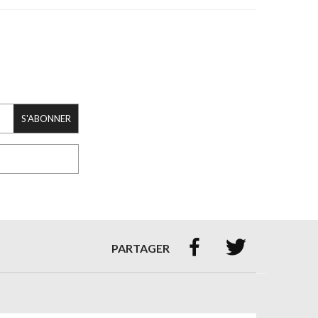
S'ABONNER


PARTAGER