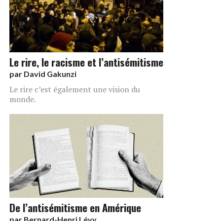
Le rire, le racisme et l’antisémitisme
par
David Gakunzi
Le rire c’est également une vision du
monde.
De l’antisémitisme en Amérique
par
Bernard-Henri Lévy