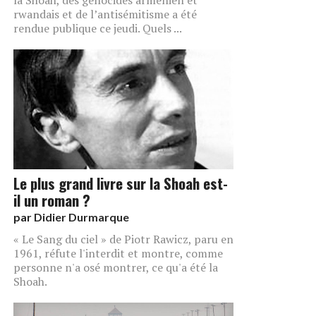
rwandais et de l’antisémitisme a été
rendue publique ce jeudi. Quels ...
Le plus grand livre sur la Shoah est-
il un roman ?
par
Didier Durmarque
« Le Sang du ciel » de Piotr Rawicz, paru en
1961, réfute l'interdit et montre, comme
personne n'a osé montrer, ce qu'a été la
Shoah.