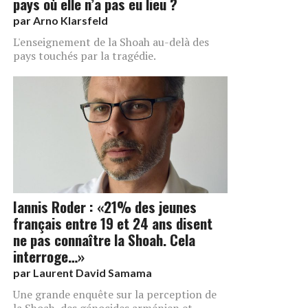
pays où elle n’a pas eu lieu ?
par
Arno Klarsfeld
L'enseignement de la Shoah au-delà des
pays touchés par la tragédie.
Iannis Roder : «21% des jeunes
français entre 19 et 24 ans disent
ne pas connaître la Shoah. Cela
interroge…»
par
Laurent David Samama
Une grande enquête sur la perception de
la Shoah, des génocides arménien et