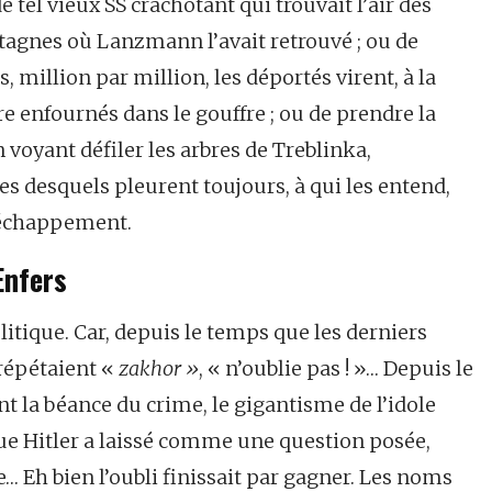
e tel vieux SS crachotant qui trouvait l’air des
agnes où Lanzmann l’avait retrouvé ; ou de
rs, million par million, les déportés virent, à la
re enfournés dans le gouffre ; ou de prendre la
 voyant défiler les arbres de Treblinka,
es desquels pleurent toujours, à qui les entend,
d’échappement.
Enfers
itique. Car, depuis le temps que les derniers
 répétaient «
zakhor »
, « n’oublie pas ! »… Depuis le
nt la béance du crime, le gigantisme de l’idole
 que Hitler a laissé comme une question posée,
e… Eh bien l’oubli finissait par gagner. Les noms