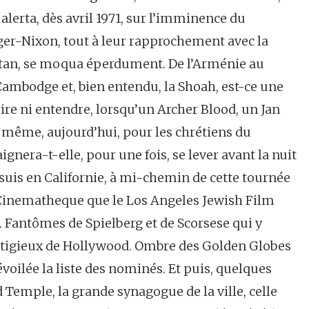
lerta, dès avril 1971, sur l’imminence du
er-Nixon, tout à leur rapprochement avec la
istan, se moqua éperdument. De l’Arménie au
Cambodge et, bien entendu, la Shoah, est-ce une
oire ni entendre, lorsqu’un Archer Blood, un Jan
de même, aujourd’hui, pour les chrétiens du
gnera-t-elle, pour une fois, se lever avant la nuit
suis en Californie, à mi-chemin de cette tournée
n Cinematheque que le Los Angeles Jewish Film
m. Fantômes de Spielberg et de Scorsese qui y
estigieux de Hollywood. Ombre des Golden Globes
évoilée la liste des nominés. Et puis, quelques
 Temple, la grande synagogue de la ville, celle