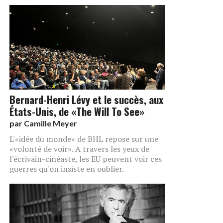
Bernard-Henri Lévy et le succès, aux
États-Unis, de «The Will To See»
par
Camille Meyer
L'«idée du monde» de BHL repose sur une
«volonté de voir». A travers les yeux de
l'écrivain-cinéaste, les EU peuvent voir ces
guerres qu'on insiste en oublier.