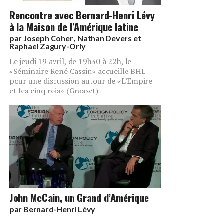
Rencontre avec Bernard-Henri Lévy
à la Maison de l’Amérique latine
par
Joseph Cohen, Nathan Devers et
Raphael Zagury-Orly
Le jeudi 19 avril, de 19h30 à 22h, le
«Séminaire René Cassin» accueille BHL
pour une discussion autour de «L’Empire
et les cinq rois» (Grasset)
John McCain, un Grand d’Amérique
par
Bernard-Henri Lévy