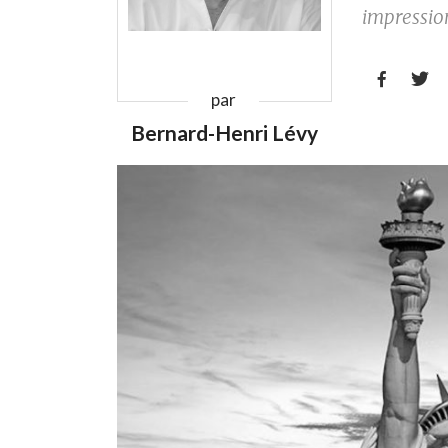
impressio


par
Bernard-Henri Lévy