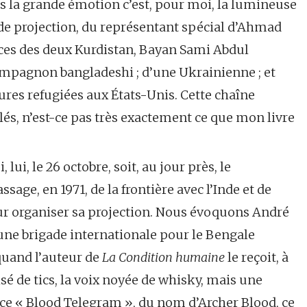
 la grande émotion c’est, pour moi, la lumineuse
 de projection, du représentant spécial d’Ahmad
ces des deux Kurdistan, Bayan Sami Abdul
pagnon bangladeshi ; d’une Ukrainienne ; et
es refugiées aux États-Unis. Cette chaîne
lés, n’est-ce pas très exactement ce que mon livre
ui, le 26 octobre, soit, au jour près, le
ge, en 1971, de la frontière avec l’Inde et de
r organiser sa projection. Nous évoquons André
une brigade internationale pour le Bengale
quand l’auteur de
La Condition humaine
le reçoit, à
sé de tics, la voix noyée de whisky, mais une
s ce « Blood Telegram », du nom d’Archer Blood, ce