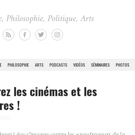
E
PHILOSOPHIE
ARTS
PODCASTS
VIDÉOS
SÉMINAIRES
PHOTOS
ez les cinémas et les
res !
 2020
enri Lévy s’insurge contre les «naufrageurs de la