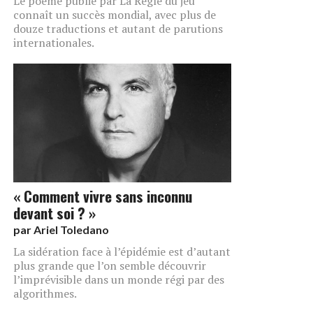
Le poème publié par La Règle du jeu
connaît un succès mondial, avec plus de
douze traductions et autant de parutions
internationales.
« Comment vivre sans inconnu
devant soi ? »
par
Ariel Toledano
La sidération face à l’épidémie est d’autant
plus grande que l’on semble découvrir
l’imprévisible dans un monde régi par des
algorithmes.