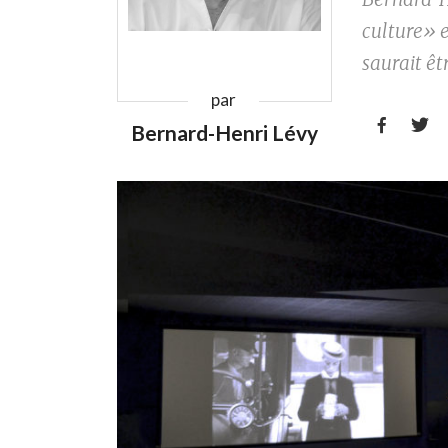
culture» e
saurait êt
par


Bernard-Henri Lévy