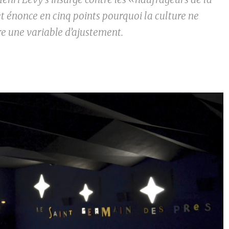
t énonce en cinq points pourquoi la culture ne
re une variable d’ajustement.