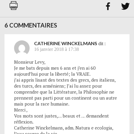


6 COMMENTAIRES
CATHERINE WINCKELMANS
dit :
16 janvier 2018 à 17:38
Monsieur Levy,
Je me bats depuis mes 6 ans et j’en ai 60
aujourd’hui pour la liberté; la VRAIE.
j’ai appris lisant des textes des grecs, des italiens,
des turcs, des arméniens; J’ai lu assez pour
comprendre que la Littérature, la Philosophie ne
prennent pas parti pour un continent ou un autre
mais pour la race humaine.
Merci ,
Vos mots sont justes,… beaux et … demandent
réflexion.
Catherine Winckelmans, adm. Natura e ecologia,
l’eau source de la vie