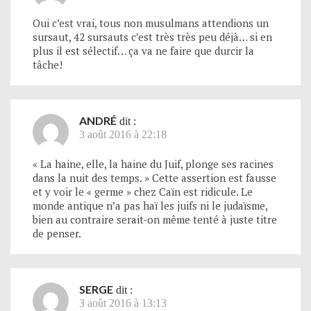
Oui c’est vrai, tous non musulmans attendions un
sursaut, 42 sursauts c’est très très peu déjà… si en
plus il est sélectif… ça va ne faire que durcir la
tâche!
ANDRÉ
dit :
3 août 2016 à 22:18
« La haine, elle, la haine du Juif, plonge ses racines
dans la nuit des temps. » Cette assertion est fausse
et y voir le « germe » chez Caïn est ridicule. Le
monde antique n’a pas haï les juifs ni le judaïsme,
bien au contraire serait-on même tenté à juste titre
de penser.
SERGE
dit :
3 août 2016 à 13:13