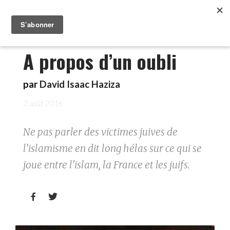
A propos d’un oubli
par
David Isaac Haziza
2 août 2016
Ne pas parler des victimes juives de
l'islamisme en dit long hélas sur ce qui se
joue entre l'islam, la France et les juifs.

