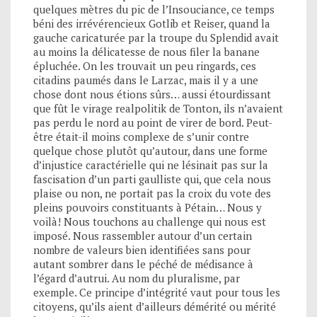
quelques mètres du pic de l’Insouciance, ce temps
béni des irrévérencieux Gotlib et Reiser, quand la
gauche caricaturée par la troupe du Splendid avait
au moins la délicatesse de nous filer la banane
épluchée. On les trouvait un peu ringards, ces
citadins paumés dans le Larzac, mais il y a une
chose dont nous étions sûrs… aussi étourdissant
que fût le virage realpolitik de Tonton, ils n’avaient
pas perdu le nord au point de virer de bord. Peut-
être était-il moins complexe de s’unir contre
quelque chose plutôt qu’autour, dans une forme
d’injustice caractérielle qui ne lésinait pas sur la
fascisation d’un parti gaulliste qui, que cela nous
plaise ou non, ne portait pas la croix du vote des
pleins pouvoirs constituants à Pétain… Nous y
voilà! Nous touchons au challenge qui nous est
imposé. Nous rassembler autour d’un certain
nombre de valeurs bien identifiées sans pour
autant sombrer dans le péché de médisance à
l’égard d’autrui. Au nom du pluralisme, par
exemple. Ce principe d’intégrité vaut pour tous les
citoyens, qu’ils aient d’ailleurs démérité ou mérité