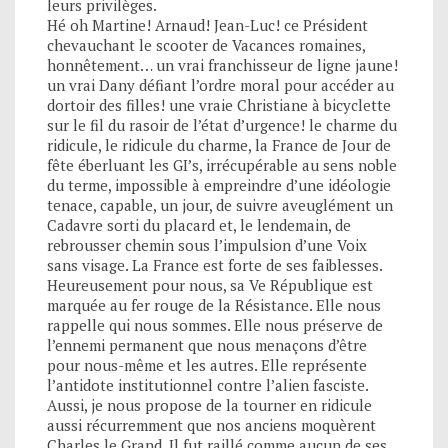
leurs privilèges.
Hé oh Martine! Arnaud! Jean-Luc! ce Président
chevauchant le scooter de Vacances romaines,
honnêtement… un vrai franchisseur de ligne jaune!
un vrai Dany défiant l’ordre moral pour accéder au
dortoir des filles! une vraie Christiane à bicyclette
sur le fil du rasoir de l’état d’urgence! le charme du
ridicule, le ridicule du charme, la France de Jour de
fête éberluant les GI’s, irrécupérable au sens noble
du terme, impossible à empreindre d’une idéologie
tenace, capable, un jour, de suivre aveuglément un
Cadavre sorti du placard et, le lendemain, de
rebrousser chemin sous l’impulsion d’une Voix
sans visage. La France est forte de ses faiblesses.
Heureusement pour nous, sa Ve République est
marquée au fer rouge de la Résistance. Elle nous
rappelle qui nous sommes. Elle nous préserve de
l’ennemi permanent que nous menaçons d’être
pour nous-même et les autres. Elle représente
l’antidote institutionnel contre l’alien fasciste.
Aussi, je nous propose de la tourner en ridicule
aussi récurremment que nos anciens moquèrent
Charles le Grand. Il fut raillé comme aucun de ses