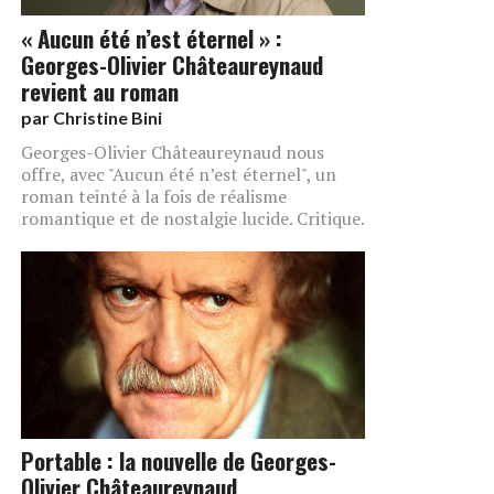
« Aucun été n’est éternel » :
Georges-Olivier Châteaureynaud
revient au roman
par
Christine Bini
Georges-Olivier Châteaureynaud nous
offre, avec "Aucun été n’est éternel", un
roman teinté à la fois de réalisme
romantique et de nostalgie lucide. Critique.
Portable : la nouvelle de Georges-
Olivier Châteaureynaud