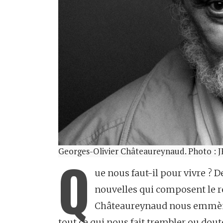
Georges-Olivier Châteaureynaud. Photo : J
Q
ue nous faut-il pour vivre ? De
nouvelles qui composent le r
Châteaureynaud nous emmène 
tout ce qui nous fait trembler ou dout