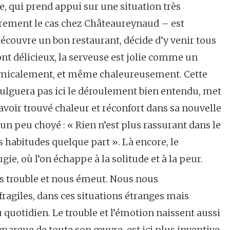
e, qui prend appui sur une situation très
rarement le cas chez Châteaureynaud – est
écouvre un bon restaurant, décide d’y venir tous
 sont délicieux, la serveuse est jolie comme un
nt amicalement, et même chaleureusement. Cette
vulguera pas ici le déroulement bien entendu, met
voir trouvé chaleur et réconfort dans sa nouvelle
e un peu choyé : « Rien n’est plus rassurant dans le
 habitudes quelque part ». Là encore, le
ugie, où l’on échappe à la solitude et à la peur.
 trouble et nous émeut. Nous nous
ragiles, dans ces situations étranges mais
u quotidien. Le trouble et l’émotion naissent aussi
a marque de toute son œuvre, est ici plus inventive