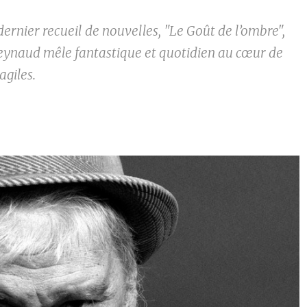
ernier recueil de nouvelles, "Le Goût de l’ombre",
ynaud mêle fantastique et quotidien au cœur de
agiles.