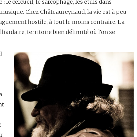
 : le cercueil, le sarcophage, les étuis dans
 musique. Chez Châteaureynaud, la vie est à peu
guement hostile, à tout le moins contraire. La
liardaire, territoire bien délimité où l’on se
d
a
nt
e
r.