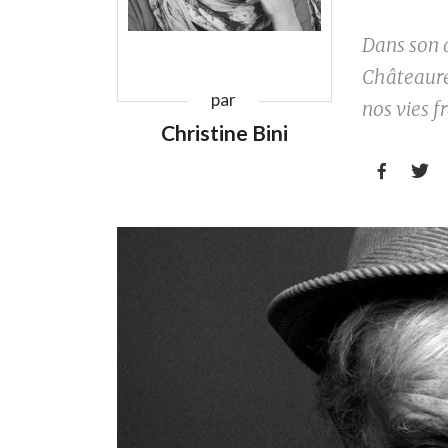
Dans son d
Châteaure
par
nos vies fr
Christine Bini

