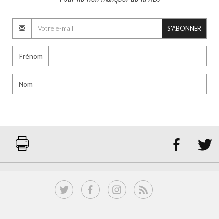
S'ABONNER
Prénom
Nom

