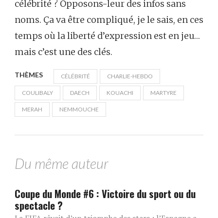
célébrité ? Opposons-leur des infos sans
noms. Ça va être compliqué, je le sais, en ces
temps où la liberté d’expression est en jeu…
mais c’est une des clés.
THÈMES
CÉLÉBRITÉ
CHARLIE-HEBDO
COULIBALY
DAECH
KOUACHI
MARTYRE
MERAH
NEMMOUCHE
Du même auteur
Coupe du Monde #6 : Victoire du sport ou du
spectacle ?
La FIFA rêvait d’un triomphe des stars ; l’Espagne a