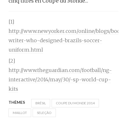
cinq titres en Coupe du Monde…
[1]
http://www.newyorker.com/online/blogs/books
writer-who-designed-brazils-soccer-
uniform.html
[2]
http://www.theguardian.com/football/ng-
interactive/2014/may/30/-sp-world-cup-
kits
THÈMES
BRÉSIL
COUPE DU MONDE 2014
MAILLOT
SELEÇÃO