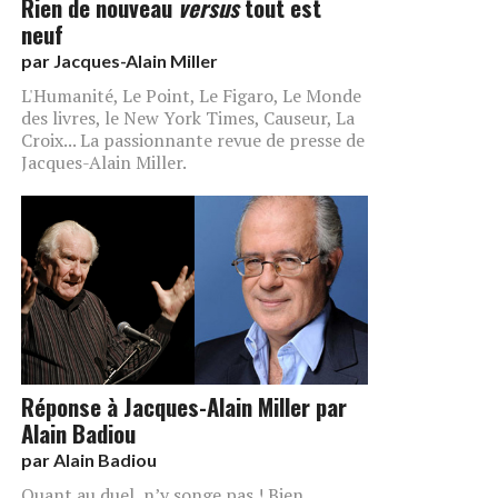
Rien de nouveau
versus
tout est
neuf
par
Jacques-Alain Miller
L'Humanité, Le Point, Le Figaro, Le Monde
des livres, le New York Times, Causeur, La
Croix... La passionnante revue de presse de
Jacques-Alain Miller.
Réponse à Jacques-Alain Miller par
Alain Badiou
par
Alain Badiou
Quant au duel, n’y songe pas ! Bien