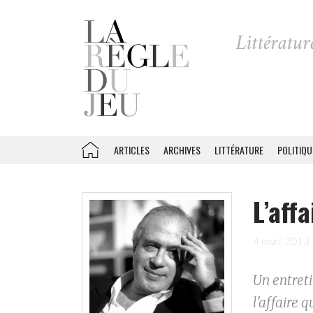
ARTICLES
ARCHIVES
LITTÉRATURE
POLITIQU
L’aff
4 mars 2013
Un entret
l'affaire 