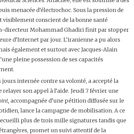
Medical Sciences. Attachée, elle est soumise à des
 puis menacée d’électrochoc. Sous la pression de
et visiblement conscient de la bonne santé
in-directeur Mohammad Ghadiri finit par stopper
eure d’Internet par jour. L’iranienne a pu alors
 mais également et surtout avec Jacques-Alain
d’une pleine possession de ses capacités
ement.
s jours internée contre sa volonté, a accepté la
relayer son appel à l’aide. Jeudi 7 février une
int,
accompagnée d’une pétition diffusée sur le
otidien, lance la campagne de mobilisation. A ce
recueilli plus de trois mille signatures tandis que
étrangères, promet un suivi attentif de la