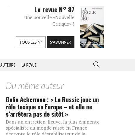
La revue N° 87
Une nouvelle «Nouvelle
Critique» ?
TOUS LES N°
S'ABONNER
AUTEURS
LA REVUE
Du même auteur
Galia Ackerman : « La Russie joue un
rôle toxique en Europe – et elle ne
s’arrêtera pas de sitôt »
Dans un entretien-fleuve, la plus éminente
spécialiste du monde russe en France
décrypte le rôle déstabilisateur de la